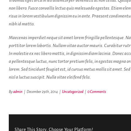
Vivamus eget arcu in leo ullamcorper venenatis ut non tellus. Quisqu
non libero. Fusce convallis lectus quis malesuada egestas. Etiam elem
risus in lorem vestibulum dignissim eu in ante. Praesent condimen
nibh id mattis.
Maecenas imperdiet neque sit amet lorem fringilla pellentesque. N
porttitor lorem lobortis. Nullam vitae auctor mauris. Curabitur rutr
In molestie ex nec libero mattis, in dignissim diam lacinia. Donec ac
a pellentesque luctus, nunc tortor pretium felis, in egestas magna or
lorem. Sed tincidunt feugiat est, id cursus metus mollis sit amet. Se
nisl a luctus suscipit. Nulla vitae eleifend felis.
By
admin
|
December 29th, 2014
|
Uncategorized
|
0 Comments
Share This Story, Choose Your Platform!